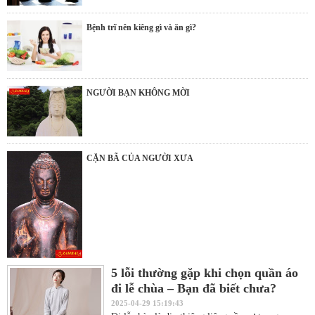
Bệnh trĩ nên kiêng gì và ăn gì?
NGƯỜI BẠN KHÔNG MỜI
CẶN BÃ CỦA NGƯỜI XƯA
5 lỗi thường gặp khi chọn quần áo
đi lễ chùa – Bạn đã biết chưa?
2025-04-29 15:19:43