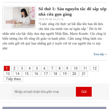
Số thứ 1: Sáu nguyên tắc để sắp xếp
nhà cửa gọn gàng
2020-09-08 14:27:10
“Cuộc sống chỉ thực sự bắt đầu khi bạn đã đưa
căn nhà của mình vào sự ngăn nắp.” Đó là lời
nhắn nhủ của bậc thầy dọn dẹp người Nhật Bản, Marie Kondo. Chị cũng là
biểu tượng cho lối sống tối giản và hạnh phúc. Cẩm nang Sống lành xin
yêu mến gửi tới quý bạn những gợi ý tuyệt vời từ con người thú vị này
nhé.
Xem tiếp ››
1
2
3
4
5
6
7
8
9
10
11
12
13
14
15
16
17
18
19
20
21
Tiếp theo
Gửi