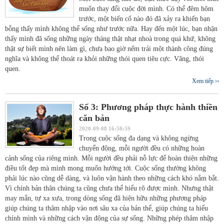
muốn thay đổi cuộc đời mình. Có thể đêm hôm
trước, một biến cố nào đó đã xảy ra khiến bạn
bỗng thấy mình không thể sống như trước nữa. Hay đến một lúc, bạn nhận
thấy mình đã sống những ngày tháng thật nhạt nhoà trong quá khứ, không
thật sự biết mình nên làm gì, chưa bao giờ nếm trải một thành công đúng
nghĩa và không thể thoát ra khỏi những thói quen tiêu cực. Vâng, thói
quen.
Xem tiếp ››
Số 3: Phương pháp thực hành thiền
căn bản
2020-09-08 16:58:59
Trong cuộc sống đa dạng và không ngừng
chuyển động, mỗi người đều có những hoàn
cảnh sống của riêng mình. Mỗi người đều phải nỗ lực để hoàn thiện những
điều tốt đẹp mà mình mong muốn hướng tới. Cuộc sống thường không
phải lúc nào cũng dễ dàng, và luôn vận hành theo những cách khó nắm bắt.
Vì chính bản thân chúng ta cũng chưa thể hiểu rõ được mình. Nhưng thật
may mắn, tự xa xưa, trong dòng sống đã hiện hữu những phương pháp
giúp chúng ta thâm nhập vào nơi sâu xa của bản thể, giúp chúng ta hiểu
chính mình và những cách vận động của sự sống. Những phép thâm nhập