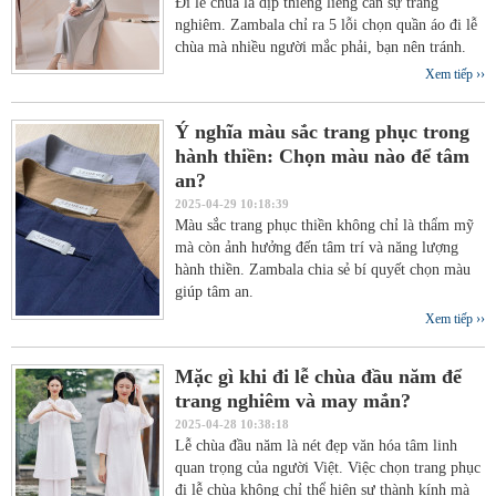
Đi lễ chùa là dịp thiêng liêng cần sự trang
nghiêm. Zambala chỉ ra 5 lỗi chọn quần áo đi lễ
chùa mà nhiều người mắc phải, bạn nên tránh.
Xem tiếp ››
Ý nghĩa màu sắc trang phục trong
hành thiền: Chọn màu nào để tâm
an?
2025-04-29 10:18:39
Màu sắc trang phục thiền không chỉ là thẩm mỹ
mà còn ảnh hưởng đến tâm trí và năng lượng
hành thiền. Zambala chia sẻ bí quyết chọn màu
giúp tâm an.
Xem tiếp ››
Mặc gì khi đi lễ chùa đầu năm để
trang nghiêm và may mắn?
2025-04-28 10:38:18
Lễ chùa đầu năm là nét đẹp văn hóa tâm linh
quan trọng của người Việt. Việc chọn trang phục
đi lễ chùa không chỉ thể hiện sự thành kính mà