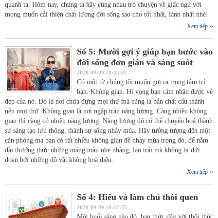
quanh ta. Hôm nay, chúng ta hãy cùng nhau trò chuyện về giấc ngủ với
mong muốn cải thiện chất lượng đời sống sao cho tốt nhất, lành nhất nhé!
Xem tiếp ››
Số 5: Mười gợi ý giúp bạn bước vào
đời sống đơn giản và sáng suốt
2020-09-09 10:43:03
Có một từ chúng tôi muốn gợi ra trong tâm trí
bạn. Không gian. Hi vọng bạn cảm nhận được vẻ
đẹp của nó. Đó là nơi chứa đựng mọi thứ mà cũng là bản chất cấu thành
nên mọi thứ. Không gian là nơi ngập tràn năng lượng. Càng nhiều không
gian thì càng có nhiều năng lượng. Năng lượng đó có thể chuyển hoá thành
sự sáng tạo lưu thông, thành sự sống nhảy múa. Hãy tưởng tượng đến một
căn phòng mà bạn có rất nhiều không gian để nhảy múa trong đó, để nằm
dài thưởng thức những mảng màu nhẹ nhàng, lan trải mà không bị đứt
đoạn bởi những đồ vật không hoà điệu.
Xem tiếp ››
Số 4: Hiểu và làm chủ thói quen
2020-09-09 10:22:35
Một buổi sáng nào đó, bạn thức dậy với thôi thúc