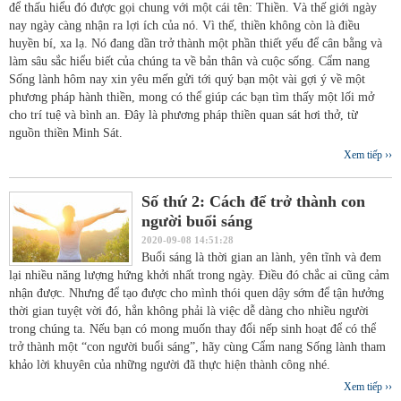
để thấu hiểu đó được gọi chung với một cái tên: Thiền. Và thế giới ngày
nay ngày càng nhận ra lợi ích của nó. Vì thế, thiền không còn là điều
huyền bí, xa lạ. Nó đang dần trở thành một phần thiết yếu để cân bằng và
làm sâu sắc hiểu biết của chúng ta về bản thân và cuộc sống. Cẩm nang
Sống lành hôm nay xin yêu mến gửi tới quý bạn một vài gợi ý về một
phương pháp hành thiền, mong có thể giúp các bạn tìm thấy một lối mở
cho trí tuệ và bình an. Đây là phương pháp thiền quan sát hơi thở, từ
nguồn thiền Minh Sát.
Xem tiếp ››
Số thứ 2: Cách để trở thành con
người buổi sáng
2020-09-08 14:51:28
Buổi sáng là thời gian an lành, yên tĩnh và đem
lại nhiều năng lượng hứng khởi nhất trong ngày. Điều đó chắc ai cũng cảm
nhận được. Nhưng để tạo được cho mình thói quen dậy sớm để tận hưởng
thời gian tuyệt vời đó, hẳn không phải là việc dễ dàng cho nhiều người
trong chúng ta. Nếu bạn có mong muốn thay đổi nếp sinh hoạt để có thể
trở thành một “con người buổi sáng”, hãy cùng Cẩm nang Sống lành tham
khảo lời khuyên của những người đã thực hiện thành công nhé.
Xem tiếp ››